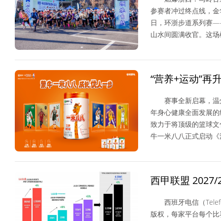
参赛者冲过终点线，金华
日，环浙步道系列赛——
山水间圆满收官。这场
体育产业
“营养+运动”
少年篮球赛温州
赛事全新启幕，温州
年身心健康全面发展的
致力于将顶级的篮球文
牛一米八八正式启动《灌
NBA/CBA
西甲联盟 2027
61.35
西班牙电信（Telef
版权，每家平台每个比赛日