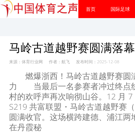
首页
国际足球
马岭古道越野赛圆满落幕
来源：体育行业网 作者：航飞 发布时间：2025-12-08
燃爆浙西！马岭古道越野赛圆满
力 当最后一名参赛者冲过终点
村的欢呼声再次响彻山谷。12 月 
S219 共富联盟・马岭古道越野赛
圆满收官。这场横跨建德、浦江两
在丹霞秘