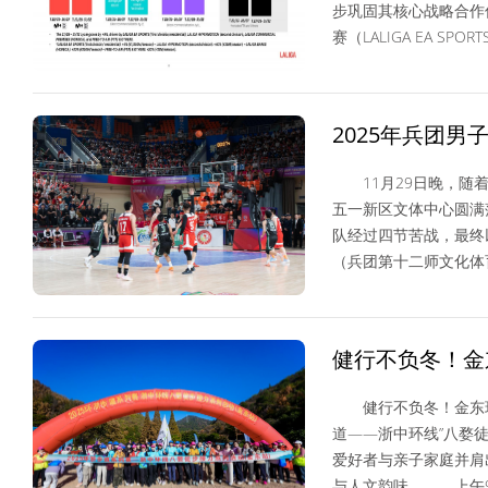
步巩固其核心战略合
赛（LALIGA EA SPOR
国际足球
2025年兵团
彩盛宴
11月29日晚，随着
五一新区文体中心圆满
队经过四节苦战，最终以
（兵团第十二师文化体
NBA/CBA
健行不负冬！金
健行不负冬！金东环浙
道——浙中环线”八婺
爱好者与亲子家庭并肩
与人文韵味。 上午9