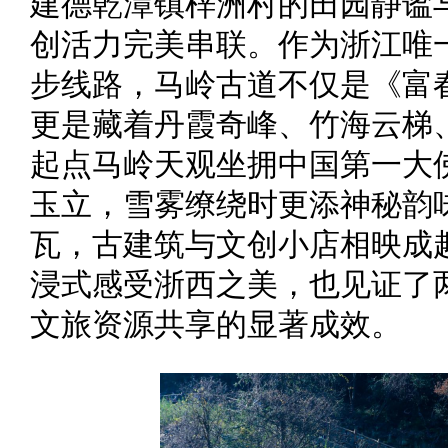
建德乾潭镇梓洲村的田园静谧
创活力完美串联。作为浙江唯
步线路，马岭古道不仅是《富
更是藏着丹霞奇峰、竹海云梯
起点马岭天观坐拥中国第一大
玉立，雪雾缭绕时更添神秘韵
瓦，古建筑与文创小店相映成
浸式感受浙西之美，也见证了两
文旅资源共享的显著成效。