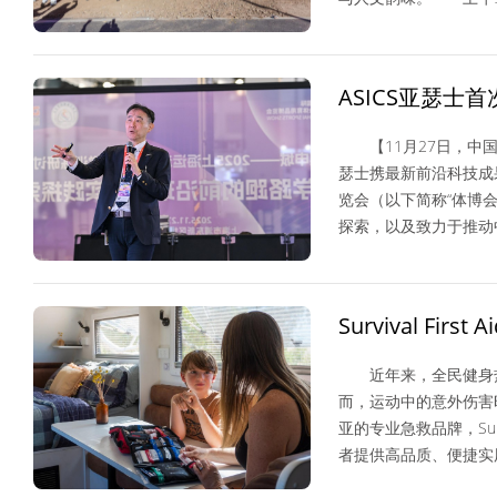
体育产业
ASICS亚瑟
引领运动装备与
【11月27日，中国上
瑟士携最新前沿科技成
览会（以下简称“体博
探索，以及致力于推动
综合体育
Survival F
运动安全
近年来，全民健身热
而，运动中的意外伤害
亚的专业急救品牌，Surv
者提供高品质、便捷实