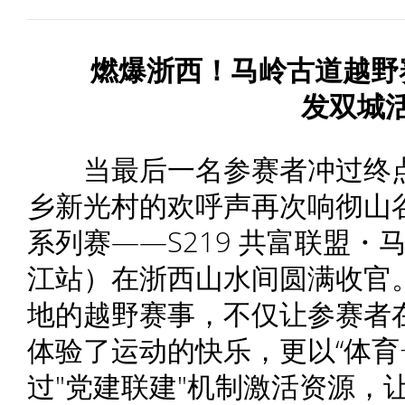
燃爆浙西！马岭古道越野
发双城
当最后一名参赛者冲过终点
乡新光村的欢呼声再次响彻山谷。
系列赛——S219 共富联盟・
江站）在浙西山水间圆满收官
地的越野赛事，不仅让参赛者
体验了运动的快乐，更以“体育
过"党建联建"机制激活资源，