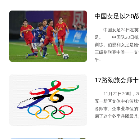
综合体育
中国女足以2:
中国女足24日在英格
足。 中国队20日抵
训练。伯恩利女足是她
三级别联赛中唯一一支
平..
国际足球
17路劲旅会师十
幕
11月22日20时，
五一新区文体中心篮球
各师市、企事业单位的
启了这个冬季兵团最具
NBA/CBA