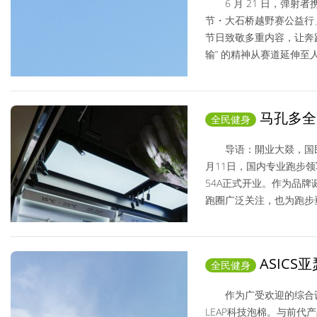
6 月 21 日，弹射
节・大石桥越野赛公益行
节日致敬多重内容，让奔
输” 的精神从赛道延伸至
全民健身/ 2026-06-22
马孔多全
全民健身
类门店新范式
导语：開业大燚，国民
月11日，国内专业跑步领
54A正式开业。作为品
跑圈广泛关注，也为跑步垂
全民健身/ 2026-04-12
ASICS
全民健身
反馈，激活身心
作为广受欢迎的综合训练鞋
LEAP科技泡棉。与前