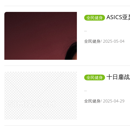
ASICS
全民健身
揭幕，集结跑者燃
...
萱，共启新篇章
全民健身/ 2025-05-04
十日鏖战
全民健身
速家族续写“破纪
...
全民健身/ 2025-04-29