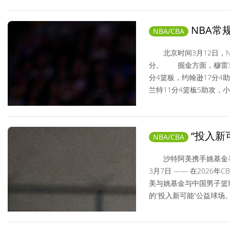
NBA/CBA/ 2026-03-12
NBA常
NBA/CBA
火箭36分
北京时间3月12日，NB
分。 掘金方面，穆雷30
分4篮板，约翰逊17分4
兰特11分4篮板5助攻，小史
NBA/CBA/ 2026-03-12
“投入新
NBA/CBA
用
沙特阿美携手姚基金与C
3月7日 —— 在202
美与姚基金与中国男子篮
的“投入新可能”公益球场
NBA/CBA/ 2026-03-08