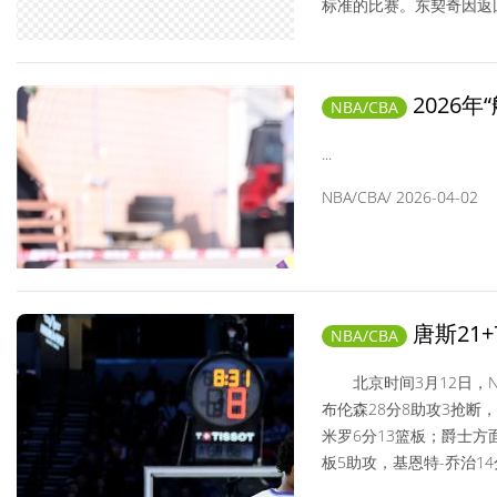
标准的比赛。东契奇因返回
NBA/CBA/ 2026-04-17
2026
NBA/CBA
落幕
...
NBA/CBA/ 2026-04-02
唐斯21
NBA/CBA
北京时间3月12日，NB
布伦森28分8助攻3抢断
米罗6分13篮板；爵士方
板5助攻，基恩特-乔治14分5