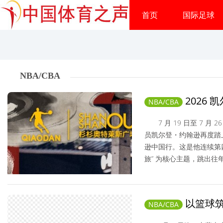
首页
国际足球
NBA/CBA
2026
NBA/CBA
河修行
7 月 19 日至 7 月
员凯尔登・约翰逊再度踏上
逊中国行。这是他连续第
旅” 为核心主题，跳出往年
NBA/CBA/ 2026-07-31
以篮球筑
NBA/CBA
届“民BA”篮球联