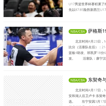
U17男篮世界杯赛积累
先以87:85险胜新西兰U1
NBA/CBA/ 2026-05-09
萨格斯1
NBA/CBA
北京时间4月23日，N
比分（活塞队在后）：21-2
篮板4助攻、班凯罗18分6
攻。 活塞队：康宁汉姆2
NBA/CBA/ 2026-04-23
东契奇
NBA/CBA
北京时间4月17日，N
安和湖人后卫卢卡·东契奇
选。 坎宁安因3月17