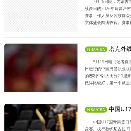
7月26日晚，内蒙古赤
续多日的2026年建昌营
赛事工作人员及各族群众
文体盛会圆满收官。赛事自
NBA/CBA/ 2026-07-28
塔克外线
NBA/CBA
领先结束首节
5月18日电（记者夏亮
日进行的中国男篮职业联赛
的赛制中以大比分2:0
做得比较好，第一个就是限
NBA/CBA/ 2026-05-19
中国U1
NBA/CBA
四川犍为和浙江
中国U17国青男篮日前
身赛。执行教练尼古拉·