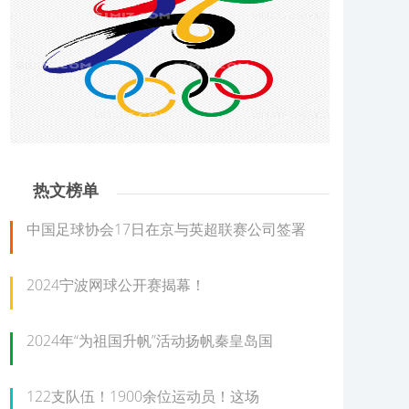
热文榜单
中国足球协会17日在京与英超联赛公司签署
2024宁波网球公开赛揭幕！
2024年“为祖国升帆”活动扬帆秦皇岛国
122支队伍！1900余位运动员！这场