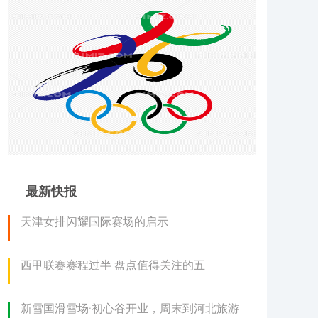
最新快报
天津女排闪耀国际赛场的启示
西甲联赛赛程过半 盘点值得关注的五
新雪国滑雪场·初心谷开业，周末到河北旅游